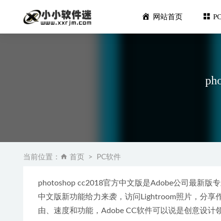
网站首页
P
p
Adobe_ C
ON1 Pho
当前位置：
首页
PC软件
Android
Listary
photoshop cc2018官方中文版是Adobe公司最新
Adobe Ill
中文版新功能给力来袭，访问Lightroom照片，
由、速度和功能，Adobe CC软件可以说是创意设