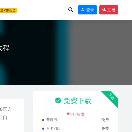
登录
注册
通VIP会员
教程
28
下载
免费下载
18官方
VIP权限
计自
免费
普通用户:
免费
月卡VIP: