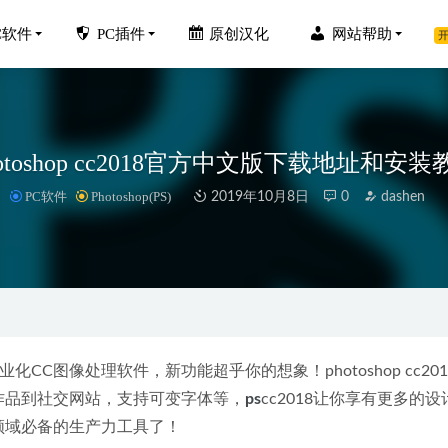
C软件
PC插件
原创汉化
网站帮助
开
hotoshop cc2018官方中文版下载地址和安装
PC软件
Photoshop(PS)
2019年10月8日
0
dashen
haracter_animator_2023_23.0.0.52中文破解版
2022-10-19
to RAW 2023 v17.5.0.13960中文修正版-智能照片编辑软件
2023-05-
版百度网盘v10.0.183 去广告SVIP版
2020-04-05
 6.3.0.78 中文专业版-高效的Windows搜索工具
2024-05-14
版专业化CC图像处理软件，新功能超乎你的想象！photoshop cc20
ustrator 2023 v2023_27.4.0.669 中文破解版(AI2023)
分享作品到社交网站，支持可变字体等，
ps
cc2018让你享有更多的设
2023-03-30
计领域必备的生产力工具了！