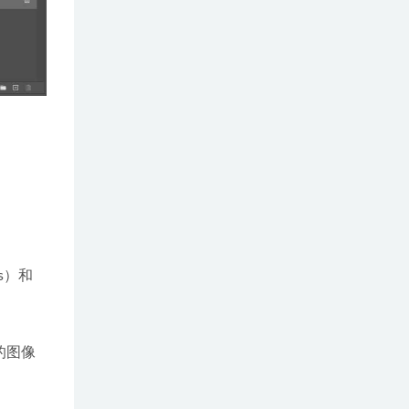
s）和
动的图像