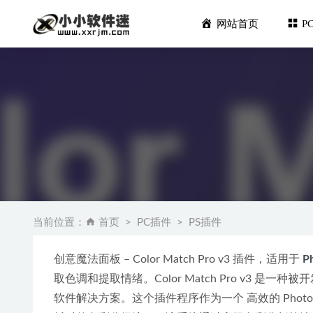
网站首页
P
Topaz 
Premiere
当前位置：
首页
PC插件
PS插件
人像磨皮美白
ES文件浏览
创意魔法面板 – Color Match Pro v3 插件，适用于 
P
Autode
取色调和提取情绪。Color Match Pro v3
软件解决方案。这个插件程序作为一个 高效的 Photos