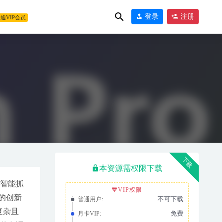
登录
注册
通VIP会员
下载
本资源需权限下载
中智能抓
VIP权限
作的创新
不可下载
普通用户:
复杂且
免费
月卡VIP: