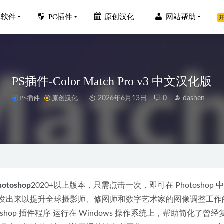
C软件
PC插件
原创汉化
网站帮助
开
PS插件-Color Match Pro v3 中文汉化版
PS插件
原创汉化
2026年6月13日
0
dashen
Video AI 3.2.1官方中文汉化破解版+离线模型包
2023-04-17
 Pro 2023 v23.6.0免安装便携版(PR2023)
2023-08-17
PR/AE汉化插件-Beauty Box 5.0.9中文汉化版
2023-09-22
器v4.2.2.3 去广告解锁VIP会员版
2020-04-05
hotoshop
2020+以上版本，只需点击一次，即可在 Photoshop 
sk 3ds Max 2027 官方简体中文版+破解补丁
 是一种被开发出来以提升全球摄影师、修图师和数字艺术家的图像调整工
2026-03-26
hop 插件程序 运行在 Windows 操作系统上，帮助简化了曾经