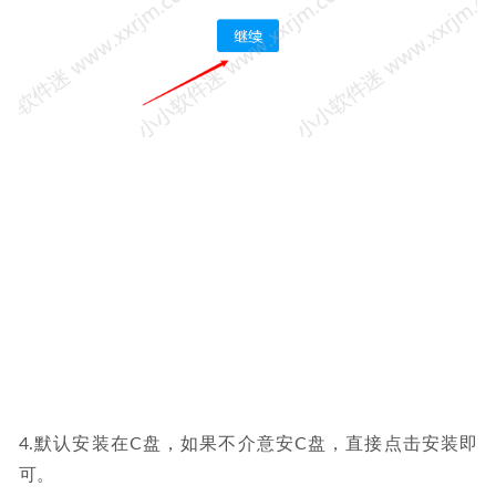
4.默认安装在C盘，如果不介意安C盘，直接点击安装即
可。