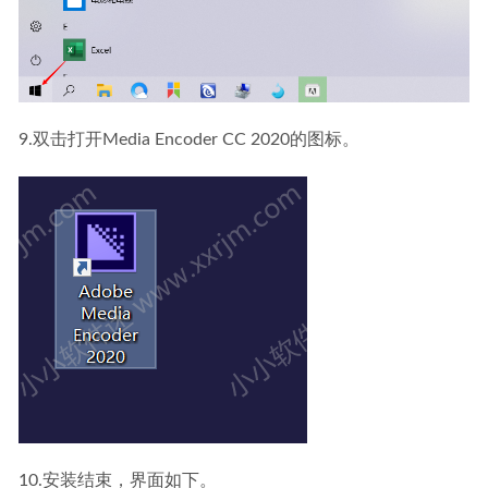
9.双击打开Media Encoder CC 2020的图标。
10.安装结束，界面如下。