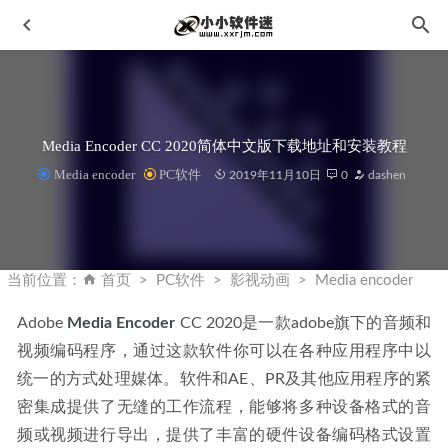
Media Encoder CC 2020简体中文版下载地址和安装教程
Media encoder
PC软件
2019年11月10日
0
dashen
Visio2021中文破解版下载+安装教程
2022-08-06
ACDSee Photo Studio Ultimate 2023 v16.0.1.3172中文汉化破
当前位置：
首页
PC软件
影视动画
Media encoder
解版
2022-10-22
Adobe 
Media Encoder
 CC 2020是一款adobe旗下的音频和
Adobe Audition 2023 v23.3.0.55 中文破解版-(AU2023)
2023-
视频编码程序，通过这款软件你可以在各种应用程序中以
03-30
统一的方式处理媒体。软件和AE、PR及其他应用程序的紧
DiskGenius 5.5.0.1488中文汉化破解绿色单文件版
2023-03-
27
密集成提供了无缝的工作流程，能够将多种设备格式的音
频或视频进行导出，提供了丰富的硬件设备编码格式设置
Marvelous Designer 12 Personal v7.1.143.41692破解版-3D服