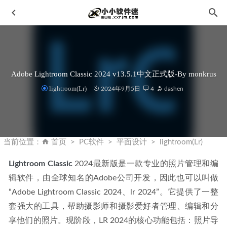
Adobe Lightroom Classic 2024 v13.5.1中文正式版-By monkrus
lightroom(Lr)
2024年9月5日
4
dashen
CAD2004简体中文版下载地址和安装教程
2019-10-26
CAD2016 32位/64位简体中文版下载地址和安装教程
2019-
当前位置：
首页
PC软件
平面设计
lightroom(Lr)
11-08
Lightroom Classic
 2024最新版是一款专业的照片管理和编
皮肤美化润饰滤镜-Imagenomic Portraiture 4.1.0 for
辑软件，由全球知名的Adobe公司开发，因此也可以叫做
PS/LR4103中文汉化版
2023-05-01
“Adobe Lightroom Classic 2024、lr 2024”。它提供了一整
Franzis ANALOG Professional 4.33.03822中文汉化版-PS胶片
模拟滤镜
2023-02-28
套强大的工具，帮助摄影师和摄影爱好者管理、编辑和分
享他们的照片。现阶段，LR 2024的核心功能包括：照片导
浩辰CAD2027中文专业版-国产CAD制图软件
2026-06-04