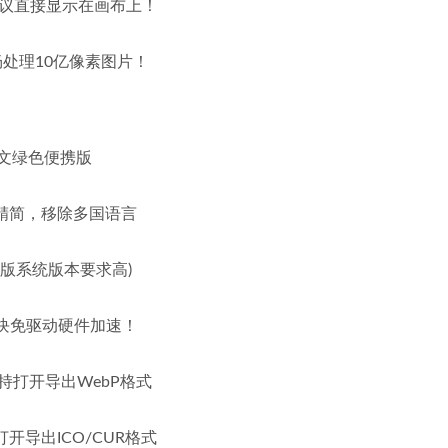
建议直接显示在画布上！
流畅处理10亿像素图片！
激活中文绿色便携版
度精简，移除多国语言
安装版系统版本要求高)
）编译模块免驱动硬件加速！
支持打开导出WebP格式
持打开导出ICO/CUR格式