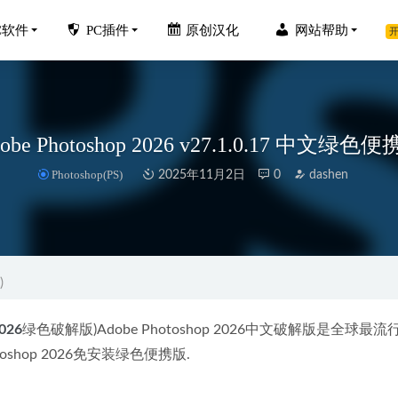
C软件
PC插件
原创汉化
网站帮助
开
obe Photoshop 2026 v27.1.0.17 中文绿色
Photoshop(PS)
2025年11月2日
0
dashen
te Cleaner Pro v5.17中文汉化版-重复文件清理工具
2022-09-27
ris FX Optics 2026.0 中文汉化版-光学胶片粒子插件
2026-03-26
)
dition 2020（AU2020） v13.0.4.39 特别版本
2020-03-18
sk Inventor2019简体中文破解版下载地址和安装教程
2020-02-04
026
绿色破解版)Adobe Photoshop 2026中文破解版是全球最
a 4D R17（C4D）官方简体中文完整版下载地址和安装教程
oshop 2026免安装绿色便携版.
2019-11-