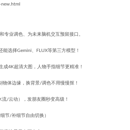
s-new.html
协作和专业调色​​、为未来脑机交互预留接口。
还能选择Gemini、FLUX等第三方模型！
在能生成4K超清大图，人物手指细节更精准！
动识别物体边缘，换背景/调色不用慢慢抠！
如水流/云动），发朋友圈秒变高级！
（保细节/补细节自由切换）