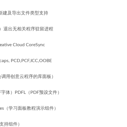
新建及导出文件类型支持
同步）退出无相关程序驻留进程
eative Cloud CoreSync
 caps, PCD,PCF,ICC,OOBE
raries（会调用创意云程序的库面板）
PDF字体）PDFL（PDF预设文件）
 Spaces（学习面板教程演示组件）
输出支持组件）