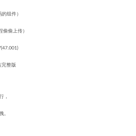
行转码的组件）
进程偷偷上传）
.001)
安装完整版
行，
拽。