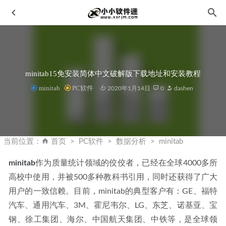
minitab15免安装简体中文破解版下载地址和安装教程
minitab
PC软件
2020年1月14日
0
dashen
亿图图示(Edraw Max)v10.5.3多语言绿色版+安装教程
2021-
09-19
当前位置：
首页
PC软件
数据分析
minitab
Visual C++ 微软常用运行库合集_2023.5.4
2022-10-05
minitab
作为质量统计领域的佼佼者，已经在全球4000多所
IObit Uninstaller PRO v15.1.0.1 中文破解版
2024-06-21
高校中使用，并被500多种教科书引用，同时还获得了广大
一键批量相机渲染
2023-01-25
用户的一致信赖。目前，minitab的典型客户有：GE、福特
ON1 Effects 2023 v17.1.0.13508中文修正破解版-智能照片风
汽车、通用汽车、3M、霍尼韦尔、LG、东芝、诺基亚、宝
格美化工具
2023-02-21
钢、徐工集团、海尔、中国航天集团、中铁等，是全球领