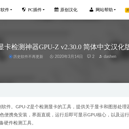
C软件
PC插件
原创汉化
网站帮助
开
显卡检测神器GPU-Z v2.30.0 简体中文汉化
历史软件不再更新
2020年3月14日
2
dashen
t TubeGet Pro 9.3.88 中文安装版-油管超高清视频下载工具
2024-06-2
2000汉化版 v1.6.16-高品质音频播放器
2023-02-09
Big Sur无法识别USB外置驱动器怎么办
2022-10-09
Dreamweaver2021中文破解版 附安装教程
2021-02-18
软件。GPU-Z是个检测显卡的工具，提供关于显卡和图形处理
镜-Imagenomic Portraiture 4.0.3中文汉化版
绿色便携免安装，界面直观，运行后即可显示GPU核心，以及运
2022-12-01
必备硬件检测工具。