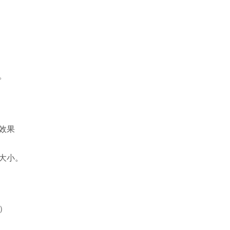
。
效果
大小。
版）