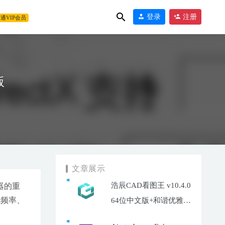
登录
注册
通VIP会员
版
1
文章展示
浩辰CAD看图王 v10.4.0
器的重
行频率、
64位中文版+和谐优雅补
丁