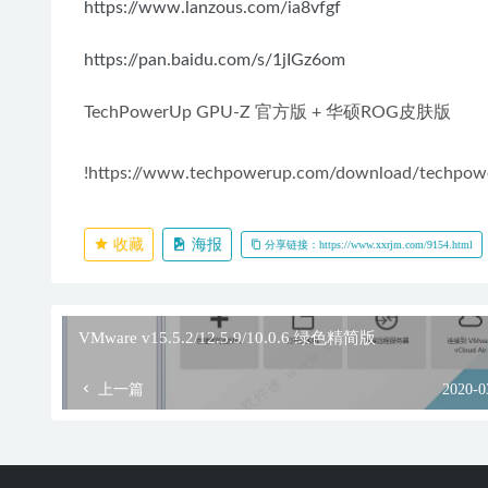
https://www.lanzous.com/ia8vfgf
https://pan.baidu.com/s/1jIGz6om
TechPowerUp GPU-Z 官方版 + 华硕ROG皮肤版
!https://www.techpowerup.com/download/techpow
收藏
海报
分享链接：https://www.xxrjm.com/9154.html
VMware v15.5.2/12.5.9/10.0.6 绿色精简版
上一篇
2020-0