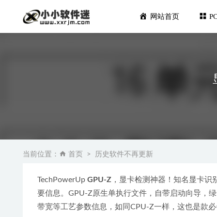
网站首页
P
Gihosof
Foobar
当前位置：
首页
历史软件不再更新
macOS 
Adobe 
TechPowerUp 
GPU-Z
，显卡检测神器！知名显卡识别
皮肤美化润饰滤
要信息。GPU-Z原生单执行文件，自带启动向导，
带宽等工艺参数信息，如同CPU-Z一样，这也是款