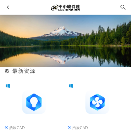
最新资源
Navisworks2014中文破解版下载地址和安装教程
2020-02-07
ON1 NoNoise AI 2023 v17.1.0.13508中文修正破解版-摄影照
片降噪工具
2023-02-21
Snipaste v2.10.5专业版-截图标注工具
2025-02-05
WidsMob FilmPack 2021 v1.2.0.86中文破解版-简易胶片模拟
色彩渲染软件
2023-02-26
DATAKIT CrossManager 2023.3中文破解版-CAD文件转换器
2023-07-13
浩辰CAD
浩辰CAD