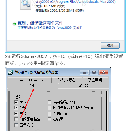
28.运行3dsmax2009 ，按F10（或Fn+F10）弹出渲染设置
面板。点击公用–指定渲染器。