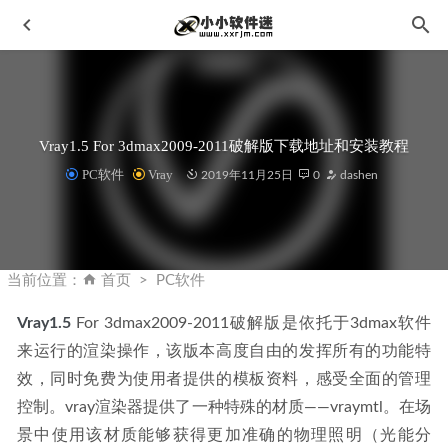
Vray1.5 For 3dmax2009-2011破解版下载地址和安装教程
PC软件
Vray
2019年11月25日
0
dashen
Movavi Photo Editor v6.7.1 繁体中文破解版-Movavi照片编辑
软件
2023-11-27
当前位置：
首页
PC软件
冰点还原 Deep Freeze v8.63中文破解版
2023-02-06
Vray1.5
 For 3dmax2009-2011破解版是依托于3dmax软件
VRay6.0006 正式版 for 3dmax2018-2023安装包+破解补丁
来运行的渲染操作，该版本高度自由的发挥所有的功能特
+汉化版+材质库
2022-08-28
效，同时免费为使用者提供的模板资料，感受全面的管理
3dmax2013简体中文版下载地址和安装教程
2019-11-22
控制。vray渲染器提供了一种特殊的材质——vraymtl。在场
专业办公套件 SoftMaker Office Professional 2021 Rev
景中使用该材质能够获得更加准确的物理照明（光能分
S1058.1113中文破解版
2022-11-22